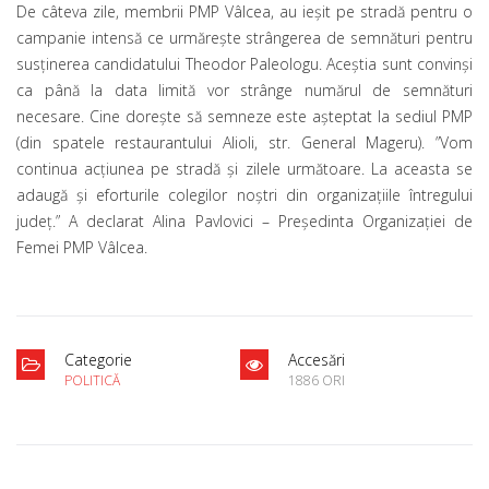
De câteva zile, membrii PMP Vâlcea, au ieșit pe stradă pentru o
campanie intensă ce urmărește strângerea de semnături pentru
susținerea candidatului Theodor Paleologu. Aceștia sunt convinși
ca până la data limită vor strânge numărul de semnături
necesare. Cine dorește să semneze este așteptat la sediul PMP
(din spatele restaurantului Alioli, str. General Mageru). ”Vom
continua acțiunea pe stradă și zilele următoare. La aceasta se
adaugă și eforturile colegilor noștri din organizațiile întregului
județ.” A declarat Alina Pavlovici – Președinta Organizației de
Femei PMP Vâlcea.
Categorie
Accesări
POLITICĂ
1886 ORI