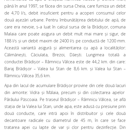
până în anul 1997, se făcea din sursa Cheia, care furniza un debit
de 4,70 l/s, debit insuficient pentru a acoperi consumul celor
două așezări urbane. Pentru îmbunătățirea debitului de apă, de
care era nevoie, s-a luat în calcul sursa de la Brădișor, comuna
Malaia care poate asigura un debit mult mai mare și sigur, de
188 l/s și un debit maxim de 2400 l/s pe conductă de 1200 mm.
Această variantă asigură și alimentarea cu apă a localităților:
Călimănești, Căciulata, Brezoi, Dăești. Lungimea totală a
conductei Brădișor – Râmnicu Vâlcea este de 44,2 km. din care:
Baraj Brădișor – Valea lui Stan de 8,6 km. și Valea lui Stan –
Râmnicu Vâlcea 35,6 km.
Apa din lacul de acumulare Brădișor provine din cele două lacuri
din amonte: Vidra și Mălaia, precum și din colectarea apelor
Pârâului Păscoaia. Pe traseul Brădișor – Râmnicu Vâlcea, se află
stația de la Valea lui Stan, unde apa, este adusă cu presiune prin
două conducte, care intră apoi în distribuitor și cele două
decantoare radicale cu diametrul de 45 m, în care se face
tratarea apei cu lapte de var și clor pentru dezinfecție. Din