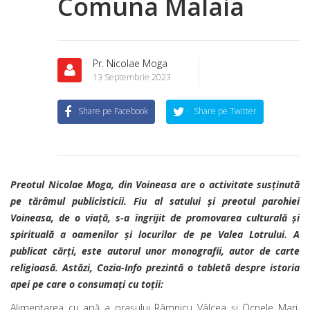
Comuna Malaia
Pr. Nicolae Moga
13 Septembrie 2023
Share pe Facebook
Share pe Twitter
Preotul Nicolae Moga, din Voineasa are o activitate susținută
pe tărâmul publicisticii. Fiu al satului și preotul parohiei
Voineasa, de o viață, s-a îngrijit de promovarea culturală și
spirituală a oamenilor și locurilor de pe Valea Lotrului. A
publicat cărți, este autorul unor monografii, autor de carte
religioasă. Astăzi, Cozia-Info prezintă o tabletă despre istoria
apei pe care o consumați cu toții:
Alimentarea cu apă a orașului Râmnicu Vâlcea și Ocnele Mari,