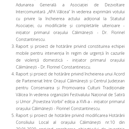
Adunarea Generală a Asociaţiei de Dezvoltare
Intercomunitară „APA Vâlcea” în vederea exprimării votului
cu privire la încheierea actului adițional la Statutul
Asociației, cu modificările și completările ulterioare -
iniţiator primarul oraşului Călimăneşti - Dr. Florinel
Constantinescu.
Raport și proiect de hotărâre privind constituirea echipei
mobile pentru intervenția în regim de urgență în cazurile
de violență domestică - iniţiator primarul oraşului
Călimăneşti - Dr. Florinel Constantinescu.
Raport și proiect de hotărâre privind încheierea unui Acord
de Parteneriat între Orașul Călimănești și Centrul Județean
pentru Conservarea și Promovarea Culturii Tradiționale
Vâlcea în vederea organizării Festivalului Național de Satiră
și Umor „Povestea Vorbii” ediția a XVII-a - iniţiator primarul
oraşului Călimăneşti - Florinel Constantinescu.
Raport și proiect de hotărâre privind modificarea Hotărârii
Consiliului Local al orașului Călimănești nr.10 din