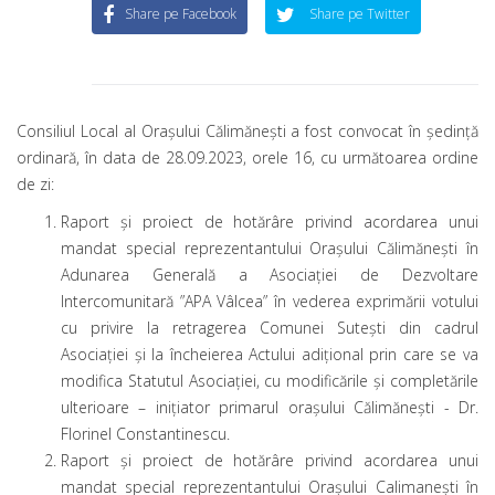
Share pe Facebook
Share pe Twitter
Consiliul Local al Oraşului Călimăneşti a fost convocat în şedinţă
ordinară, în data de 28.09.2023, orele 16, cu următoarea ordine
de zi:
Raport și proiect de hotărâre privind acordarea unui
mandat special reprezentantului Orașului Călimănești în
Adunarea Generală a Asociației de Dezvoltare
Intercomunitară ”APA Vâlcea” în vederea exprimării votului
cu privire la retragerea Comunei Sutești din cadrul
Asociației și la încheierea Actului adițional prin care se va
modifica Statutul Asociației, cu modificările și completările
ulterioare – iniţiator primarul oraşului Călimăneşti - Dr.
Florinel Constantinescu.
Raport și proiect de hotărâre privind acordarea unui
mandat special reprezentantului Orașului Calimanești în