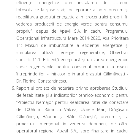
eficienței energetice prin instalarea de sisteme
fotovoltaice la șase stații de epurare a apei, precum și
reabilitarea grupului energetic al microcentralei proprii, în
vederea producerii de energie verde pentru consumul
propriu”, depus de Apavil S.A. în cadrul Programului
Operațional Infrastructură Mare 2014-2020, Axa Prioritară
11: Măsuri de îmbunătățire a eficienței energetice și
stimularea utilizării energiei regenerabile, Obiectivul
specific 11.1: Eficiență energetică și utilizarea energiei din
surse regenerabile pentru consumul propriu la nivelul
întreprinderilor - iniţiator primarul oraşului Călimăneşti -
Dr. Florinel Constantinescu.
Raport și proiect de hotărâre privind aprobarea Studiului
de fezabilitate și a indicatorilor tehnico-economici pentru
”Proiectul Nemajor pentru Realizarea ratei de conectare
de 100% în Râmnicu Vâlcea, Ocnele Mari, Drăgășani,
Călimănești, Băbeni și Băile Olănești”, precum și a
proiectului menționat în vederea depunerii, de către
operatorul regional Apavil S.A., spre finanțare în cadrul