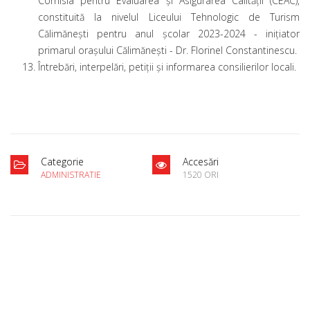
Comisia pentru Evaluarea și Asigurarea Calității (CEAC),
constituită la nivelul Liceului Tehnologic de Turism
Călimănești pentru anul școlar 2023-2024 - iniţiator
primarul oraşului Călimăneşti - Dr. Florinel Constantinescu.
Întrebări, interpelări, petiţii şi informarea consilierilor locali.
Categorie
Accesări
ADMINISTRATIE
1520 ORI