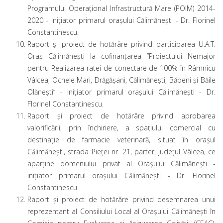
Programului Operațional Infrastructură Mare (POIM) 2014-
2020 - iniţiator primarul oraşului Călimăneşti - Dr. Florinel
Constantinescu.
Raport și proiect de hotărâre privind participarea U.A.T.
Oraș Călimănești la cofinanțarea ”Proiectului Nemajor
pentru Realizarea ratei de conectare de 100% în Râmnicu
Vâlcea, Ocnele Mari, Drăgășani, Călimănești, Băbeni și Băile
Olănești” - iniţiator primarul oraşului Călimăneşti - Dr.
Florinel Constantinescu.
Raport și proiect de hotărâre privind aprobarea
valorificării, prin închiriere, a spațiului comercial cu
destinație de farmacie veterinară, situat în orașul
Călimănești, strada Pieței nr. 21, parter, județul Vâlcea, ce
aparține domeniului privat al Orașului Călimănești -
iniţiator primarul oraşului Călimăneşti - Dr. Florinel
Constantinescu.
Raport și proiect de hotărâre privind desemnarea unui
reprezentant al Consiliului Local al Orașului Călimănești în