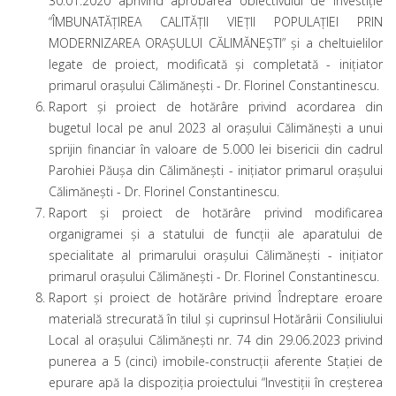
30.01.2020 aprivind aprobarea obiectivului de investiţie
“ÎMBUNATĂȚIREA CALITĂȚII VIEȚII POPULAȚIEI PRIN
MODERNIZAREA ORAȘULUI CĂLIMĂNEȘTI” și a cheltuielilor
legate de proiect, modificată și completată - iniţiator
primarul oraşului Călimăneşti - Dr. Florinel Constantinescu.
Raport și proiect de hotărâre privind acordarea din
bugetul local pe anul 2023 al oraşului Călimăneşti a unui
sprijin financiar în valoare de 5.000 lei bisericii din cadrul
Parohiei Păușa din Călimănești - iniţiator primarul oraşului
Călimăneşti - Dr. Florinel Constantinescu.
Raport și proiect de hotărâre privind modificarea
organigramei și a statului de funcţii ale aparatului de
specialitate al primarului oraşului Călimăneşti - iniţiator
primarul oraşului Călimăneşti - Dr. Florinel Constantinescu.
Raport și proiect de hotărâre privind Îndreptare eroare
materială strecurată în tilul și cuprinsul Hotărârii Consiliului
Local al orașului Călimănești nr. 74 din 29.06.2023 privind
punerea a 5 (cinci) imobile-construcții aferente Stației de
epurare apă la dispoziția proiectului “Investiții în creșterea