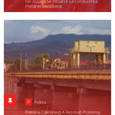
Ion Bușagă Se Întoarce La Conducerea
Primăriei Berislăvești
P
Politică
Primăria Călimănești A Rezolvat Problema