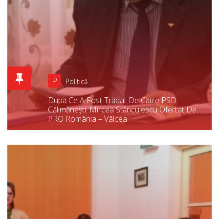
P
Politică
După Ce A Fost Trădat De Către PSD
Călimănești. Mircea Stănculescu Ofertat De
PRO România – Vâlcea