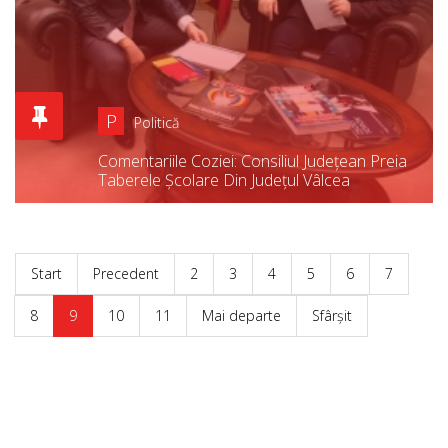
P
Politică
Comentariile Coziei: Consiliul Județean Preia
Taberele Școlare Din Județul Vâlcea
Start
Precedent
2
3
4
5
6
7
8
9
10
11
Mai departe
Sfârșit