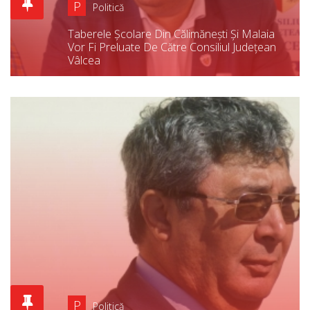
P
Politică
Taberele Școlare Din Călimănești Și Malaia
Vor Fi Preluate De Către Consiliul Județean
Vâlcea
P
Politică