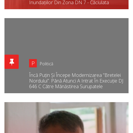
Inundațiilor Din Zona DN 7 - Căciulata
P
Politică
Încă Puțin Și Începe Modernizarea ”bretelei
Nordului”. Până Atunci A Intrat În Execuție DJ
646 C Către Mănăstirea Surupatele