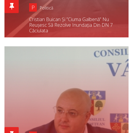
P
Politică
Cristian Buican Și ”ciuma Galbenă” Nu
Reușesc Să Rezolve Inundația Din DN 7
Căciulata